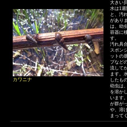
大きい
水は1
と、汚
があり
は、幼
容器に
す。
汚れ具
スポン
ットの
プなど
流して
ます。
カワニナ
したも
幼虫は
を溶か
います
が群が
や、溶
まって