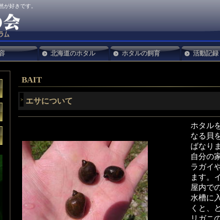
自然が好きです。
容
北海道のホタル
ホタルの飼育
活動記録
BAIT
エサについて
ホタル
なる貝
ばなり
自分の
ラガイ
ます。イ
屋内で
水槽に入
くと、
リガニ