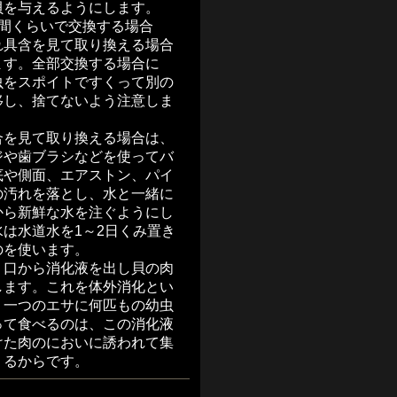
貝を与えるようにします。
週間くらいで交換する場合
れ具含を見て取り換える場合
ます。全部交換する場合に
虫をスポイトですくって別の
移し、捨てないよう注意しま
合を見て取り換える場合は、
ジや歯ブラシなどを使ってバ
底や側面、エアストン、パイ
の汚れを落とし、水と一緒に
から新鮮な水を注ぐようにし
水は水道水を1～2日くみ置き
のを使います。
、口から消化液を出し貝の肉
します。これを体外消化とい
。一つのエサに何匹もの幼虫
って食べるのは、この消化液
けた肉のにおいに誘われて集
くるからです。