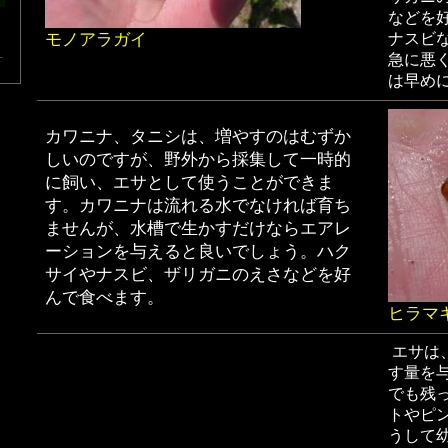
などを
モノアラガイ
ナスビ
急に悪
は早め
カワニナ、タニシは、増やすのはむずか
しいのですが、野外から採集して一時的
に飼い、エサとして使うことができま
す。カワニナは流れる水でなければ育ち
ませんが、水槽で生かすだけならエアレ
ーションを与えると良いでしょう。ハク
サイやナスビ、ザリガニのえさなどを好
んで食べます。
ヒラマキ
エサは
す量を
でも残
トやピ
うして