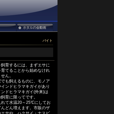
ホタルの会動画
バイト
を飼育するには、まずエサに
を育てることから始めなけれ
ません。
家でも飼えるものに、モノア
やインドヒラマキガイがあり
ンドヒラマキガイ(外来)は
の飼育に限ってです。
れて水温20～25℃にしてお
どんどん増えます。市販のザ
のエサや、ハクサイ・ナスビ